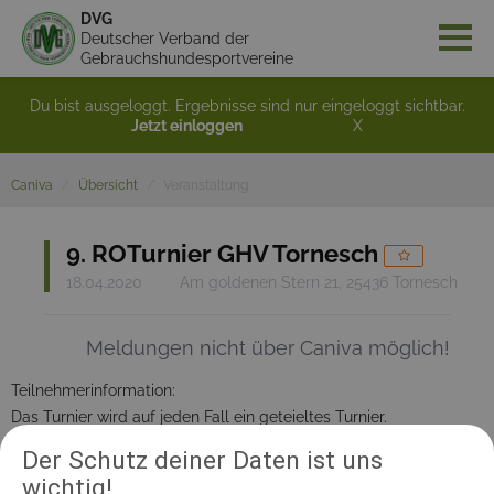
DVG
Deutscher Verband der
Gebrauchshundesportvereine
Du bist ausgeloggt. Ergebnisse sind nur eingeloggt sichtbar.
Jetzt einloggen
X
Caniva
Übersicht
Veranstaltung
9. ROTurnier GHV Tornesch
18.04.2020
Am goldenen Stern 21, 25436 Tornesch
Meldungen nicht über Caniva möglich!
Teilnehmerinformation:
Das Turnier wird auf jeden Fall ein geteieltes Turnier.
Der Schutz deiner Daten ist uns
wichtig!