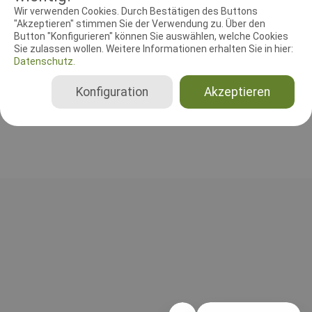
RICHTER UND HELFER
Wir verwenden Cookies. Durch Bestätigen des Buttons
"Akzeptieren" stimmen Sie der Verwendung zu. Über den
Button "Konfigurieren" können Sie auswählen, welche Cookies
Leistungsrichter
Sie zulassen wollen. Weitere Informationen erhalten Sie in hier:
Gabriele Gutt
Datenschutz.
Deutschland
Beginner, Klasse 1, Klasse 2, Klasse 3, Senioren
Konfiguration
Akzeptieren