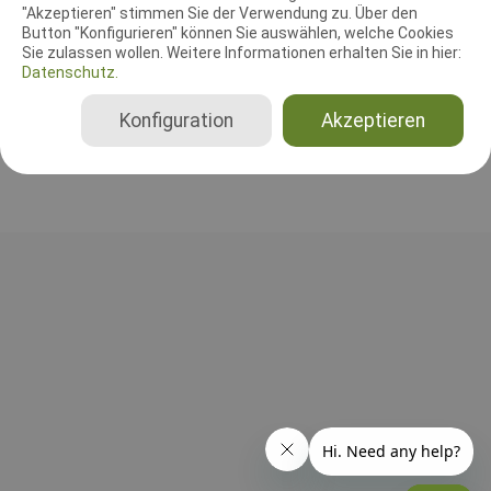
"Akzeptieren" stimmen Sie der Verwendung zu. Über den
Leistungsrichter
Button "Konfigurieren" können Sie auswählen, welche Cookies
Pamela Toske
Sie zulassen wollen. Weitere Informationen erhalten Sie in hier:
Deutschland
Datenschutz.
Beginner, Klasse 1, Klasse 2, Klasse 3, Senioren
Konfiguration
Akzeptieren