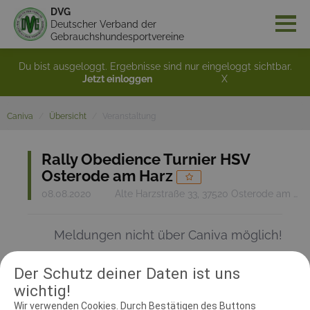
DVG
Deutscher Verband der
Gebrauchshundesportvereine
Du bist ausgeloggt. Ergebnisse sind nur eingeloggt sichtbar.
Jetzt einloggen
X
Caniva
Übersicht
Veranstaltung
Rally Obedience Turnier HSV
Osterode am Harz
08.08.2020
Alte Harzstraße 33, 37520 Osterode am Harz
Meldungen nicht über Caniva möglich!
Der Schutz deiner Daten ist uns
RICHTER UND HELFER
wichtig!
Wir verwenden Cookies. Durch Bestätigen des Buttons