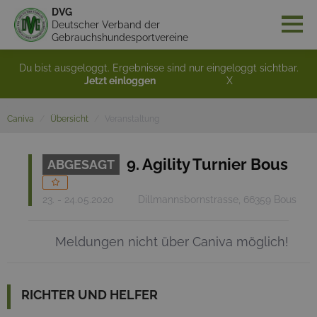
DVG
Deutscher Verband der
Gebrauchshundesportvereine
Du bist ausgeloggt. Ergebnisse sind nur eingeloggt sichtbar.
Jetzt einloggen
X
Caniva
Übersicht
Veranstaltung
9. Agility Turnier Bous
ABGESAGT
23. - 24.05.2020
Dillmannsbornstrasse, 66359 Bous
Meldungen nicht über Caniva möglich!
RICHTER UND HELFER