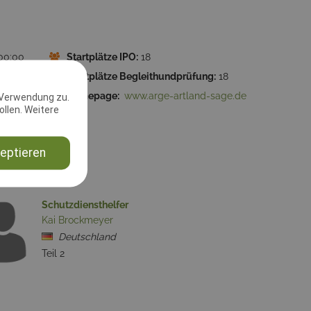
:00:00
Startplätze IPO:
18
Startplätze Begleithundprüfung:
18
6197 Sage
Homepage:
www.arge-artland-sage.de
 Verwendung zu.
llen. Weitere
eptieren
Schutzdiensthelfer
Kai Brockmeyer
Deutschland
Teil 2