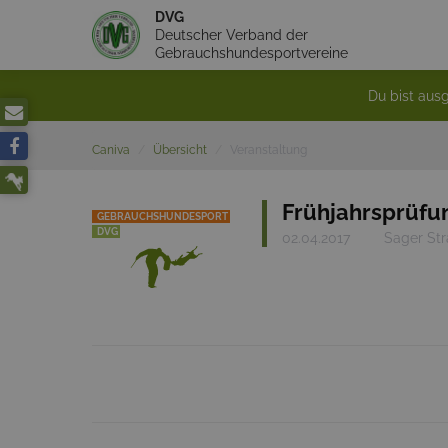
DVG
Deutscher Verband der
Gebrauchshundesportvereine
Du bist ausg
Caniva
Übersicht
Veranstaltung
Frühjahrsprüfu
GEBRAUCHSHUNDESPORT
DVG
02.04.2017
Sager Str