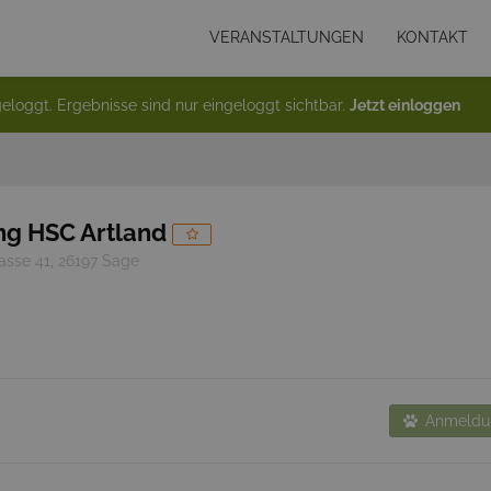
VERANSTALTUNGEN
KONTAKT
eloggt. Ergebnisse sind nur eingeloggt sichtbar.
Jetzt einloggen
ng HSC Artland
asse 41, 26197 Sage
Anmeldun