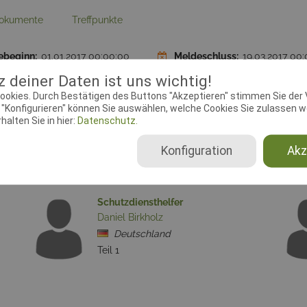
okumente
Treffpunkte
ebeginn:
01.01.2017 00:00:00
Meldeschluss:
19.03.2017 00
plätze FCI-SPr:
18
Startplätze FCI-FPr:
18
 deiner Daten ist uns wichtig!
chtender Verein:
Hunde-Sport-
Adresse:
Sager Strasse 41, 2
ookies. Durch Bestätigen des Buttons "Akzeptieren" stimmen Sie der
"Konfigurieren" können Sie auswählen, welche Cookies Sie zulassen wo
Artland e.V., 9-1-46
alten Sie in hier:
Datenschutz.
Konfiguration
Akz
Schutzdiensthelfer
Daniel Birkholz
Deutschland
Teil 1