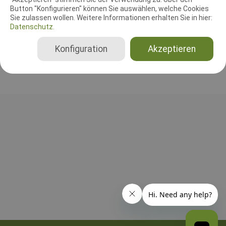
Button "Konfigurieren" können Sie auswählen, welche Cookies
RICHTER UND HELFER
Sie zulassen wollen. Weitere Informationen erhalten Sie in hier:
Datenschutz.
Bisher wurden noch keine Richter oder Helfer eingetragen!
Konfiguration
Akzeptieren