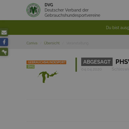
DVG
Deutscher Verband der
Gebrauchshundesportvereine
Du bist ausg
Caniva
Übersicht
Veranstaltung
PHSV
ABGESAGT
GEBRAUCHSHUNDESPORT
DVG
04.04.2020
Schleswig