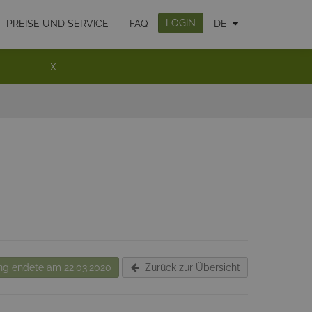
LOGIN
PREISE UND SERVICE
FAQ
DE
X
g endete am 22.03.2020
Zurück zur Übersicht