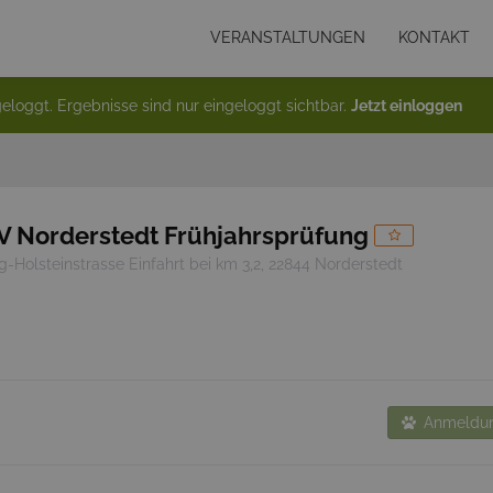
VERANSTALTUNGEN
KONTAKT
eloggt. Ergebnisse sind nur eingeloggt sichtbar.
Jetzt einloggen
 Norderstedt Frühjahrsprüfung
-Holsteinstrasse Einfahrt bei km 3,2, 22844 Norderstedt
Anmeldun