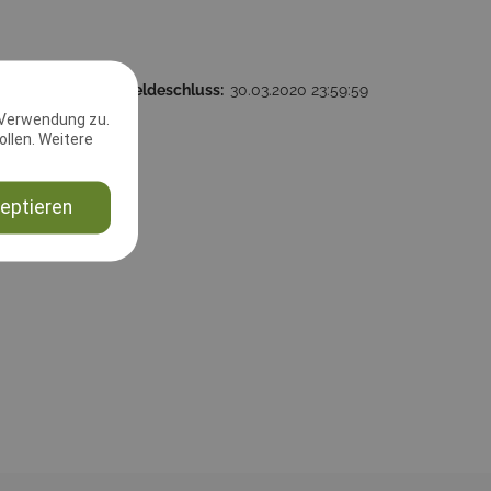
59:59
2. Meldeschluss:
30.03.2020 23:59:59
 Verwendung zu.
strasse
llen. Weitere
rderstedt
eptieren