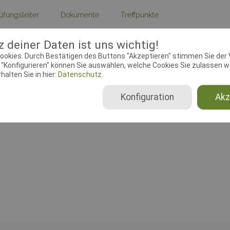
üfungsleiter
Dokumente
Treffpunkte
ebeginn:
15.02.2020 00:00:00
Meldeschluss:
22.03.2020 23:
 deiner Daten ist uns wichtig!
ookies. Durch Bestätigen des Buttons "Akzeptieren" stimmen Sie der
chtender Verein:
PHSV
Adresse:
Schleswig-Holstein
"Konfigurieren" können Sie auswählen, welche Cookies Sie zulassen wo
rstedt e.V., 3-1-19
Einfahrt bei km 3,2, 22844 No
alten Sie in hier:
Datenschutz.
Konfiguration
Akz