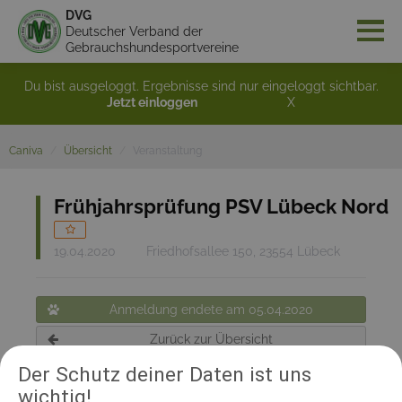
DVG
Deutscher Verband der
Gebrauchshundesportvereine
Du bist ausgeloggt. Ergebnisse sind nur eingeloggt sichtbar.
Jetzt einloggen
X
Caniva
Übersicht
Veranstaltung
Frühjahrsprüfung PSV Lübeck Nord
19.04.2020
Friedhofsallee 150, 23554 Lübeck
Anmeldung endete am 05.04.2020
Zurück zur Übersicht
Der Schutz deiner Daten ist uns
wichtig!