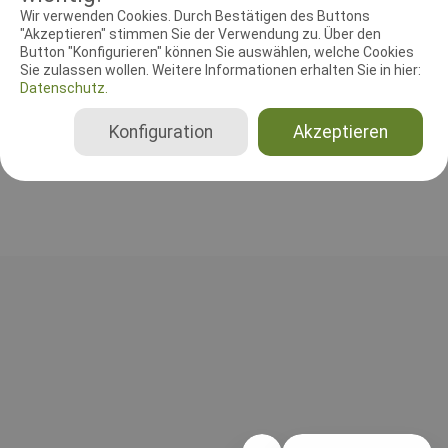
RICHTER UND HELFER
Wir verwenden Cookies. Durch Bestätigen des Buttons
"Akzeptieren" stimmen Sie der Verwendung zu. Über den
Button "Konfigurieren" können Sie auswählen, welche Cookies
Leistungsrichter
Sie zulassen wollen. Weitere Informationen erhalten Sie in hier:
Burkhard Welske
Datenschutz.
Deutschland
Ausdauerprüfung (DVG), FCI-IBgH 1, FCI-IBgH 2, FCI-IBgH 3, BH-VT nur SKN, BH-VT mit SKN, BH-VT ohne SKN
Konfiguration
Akzeptieren