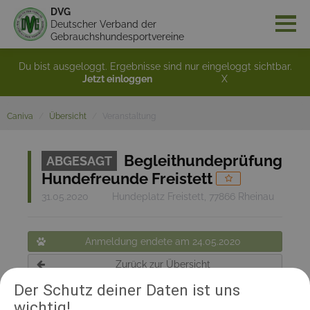
DVG
Deutscher Verband der
Gebrauchshundesportvereine
Du bist ausgeloggt. Ergebnisse sind nur eingeloggt sichtbar.
Jetzt einloggen
X
Caniva
Übersicht
Veranstaltung
Begleithundeprüfung
ABGESAGT
Hundefreunde Freistett
31.05.2020
Hundeplatz Freistett, 77866 Rheinau
Anmeldung endete am 24.05.2020
Zurück zur Übersicht
Der Schutz deiner Daten ist uns
wichtig!