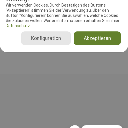
RICHTER UND HELFER
Wir verwenden Cookies. Durch Bestätigen des Buttons
"Akzeptieren" stimmen Sie der Verwendung zu. Über den
Button "Konfigurieren" können Sie auswählen, welche Cookies
Leistungsrichter
Sie zulassen wollen. Weitere Informationen erhalten Sie in hier:
Andrea Manthey
Datenschutz.
Deutschland
Konfiguration
Akzeptieren
Gesamt