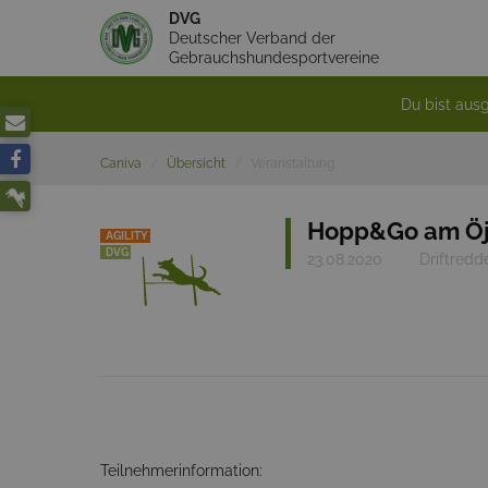
DVG
Deutscher Verband der
Gebrauchshundesportvereine
Du bist ausg
Caniva
Übersicht
Veranstaltung
Hopp&Go am Öje
AGILITY
DVG
23.08.2020
Driftredd
Teilnehmerinformation: