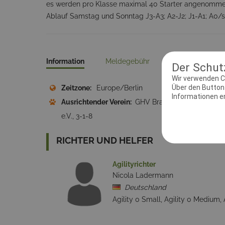
es werden pro Klasse maximal 40 Starter angenomme
Ablauf Samstag und Sonntag J3-A3; A2-J2; J1-A1; A0
Information
Meldegebühr
Kontakt
Pr
Der Schutz
Wir verwenden C
Über den Button 
Zeitzone:
Europe/Berlin
Meld
Informationen erh
Ausrichtender Verein:
GHV Bramfeld
Adres
e.V., 3-1-8
RICHTER UND HELFER
Agilityrichter
Nicola Ladermann
Deutschland