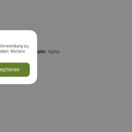
 Verwendung zu.
llen. Weitere
59:59
Disziplin:
Agility
ld.de
eptieren