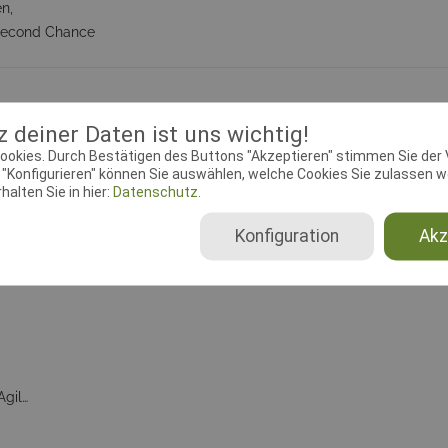
n,
/second Chance
üfungsleiter
Dokumente
 deiner Daten ist uns wichtig!
ookies. Durch Bestätigen des Buttons "Akzeptieren" stimmen Sie der
"Konfigurieren" können Sie auswählen, welche Cookies Sie zulassen wo
ebeginn:
17.07.2020 00:00:00
Meldeschluss:
14.08.2020 23:
alten Sie in hier:
Datenschutz.
se:
Driftredder, 22113 Hamburg
Homepage:
www.ghv-bramfe
Konfiguration
Akz
Agility 0 Small, Agility 0 Medium, Agility 0 Large, Agility 1 Small, Agility 1 Medium, Agility 1 Large, Agility 2 Small, Agility 2 Medium, Agility 2 Large, Agility 3 Small, Agility 3 Medium, Agility 3 Large, Jumping 1 Small, Jumping 1 Medium, Jumping 1 Large, Jumping 2 Small, Jumping 2 Medium, Jumping 2 Large, Jumping 3 Small, Jumping 3 Medium, Jumping 3 Large, A0 second chance