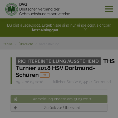
DVG
Deutscher Verband der
Gebrauchshundesportvereine
Du bist ausgeloggt. Ergebnisse sind nur eingeloggt sichtbar.
Jetzt einloggen
X
Caniva
Übersicht
Veranstaltung
THS
RICHTEREINTEILUNG AUSSTEHEND
Turnier 2018 HSV Dortmund-
Schüren
05. - 06.05.2018
Jülicher Straße 8, 44141 Dortmund
Anmeldung endete am 31.03.2018
Zurück zur Übersicht