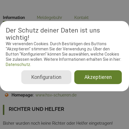
Information
Meldegebühr
Kontakt
Der Schutz deiner Daten ist uns
Prüfungsleiter
Dokumente
wichtig!
Wir verwenden Cookies. Durch Bestätigen des Buttons
Zeitzone:
Europe/Berlin
"Akzeptieren" stimmen Sie der Verwendung zu. Über den
Button "Konfigurieren" können Sie auswählen, welche Cookies
Meldebeginn:
15.01.2018 00:00:00
Sie zulassen wollen. Weitere Informationen erhalten Sie in hier:
Meldeschluss:
31.03.2018 00:00:00
Datenschutz.
Startplätze:
50
Konfiguration
Akzeptieren
Disziplin:
Begleithundprüfung
Adresse:
Jülicher Straße 8, 44141 Dortmund
Homepage:
www.hsv-schueren.de
RICHTER UND HELFER
Bisher wurden noch keine Richter oder Helfer eingetragen!