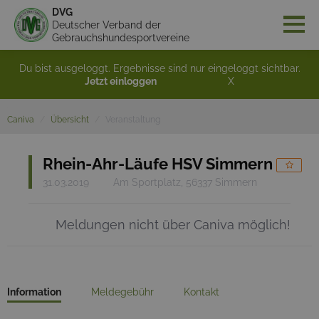
DVG
Deutscher Verband der
Gebrauchshundesportvereine
Du bist ausgeloggt. Ergebnisse sind nur eingeloggt sichtbar.
Jetzt einloggen
X
Caniva
Übersicht
Veranstaltung
Rhein-Ahr-Läufe HSV Simmern
31.03.2019
Am Sportplatz, 56337 Simmern
Meldungen nicht über Caniva möglich!
Information
Meldegebühr
Kontakt