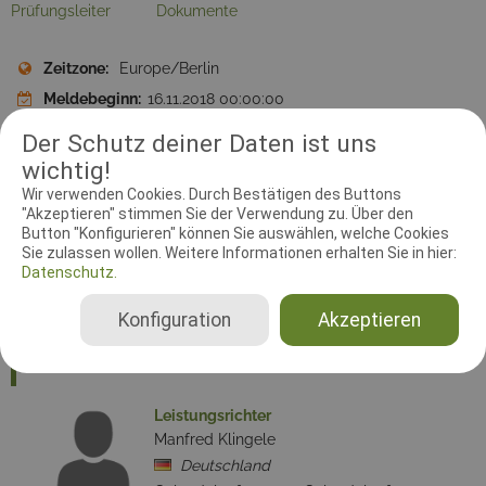
Prüfungsleiter
Dokumente
Zeitzone:
Europe/Berlin
Meldebeginn:
16.11.2018 00:00:00
Meldeschluss:
17.03.2019 00:00:00
Der Schutz deiner Daten ist uns
Startplätze Geländelauf 2000m:
25
wichtig!
Startplätze Geländelauf 5000m:
25
Wir verwenden Cookies. Durch Bestätigen des Buttons
"Akzeptieren" stimmen Sie der Verwendung zu. Über den
Disziplin:
Geländelauf 2000m, Geländelauf 5000m
Button "Konfigurieren" können Sie auswählen, welche Cookies
Ausrichtender Verein:
HSV Simmern /Ww. e. V., 5-2-12
Sie zulassen wollen. Weitere Informationen erhalten Sie in hier:
Datenschutz.
Adresse:
Am Sportplatz, 56337 Simmern
Homepage:
www.hsv-simmern.jimdo.com/
Konfiguration
Akzeptieren
RICHTER UND HELFER
Leistungsrichter
Manfred Klingele
Deutschland