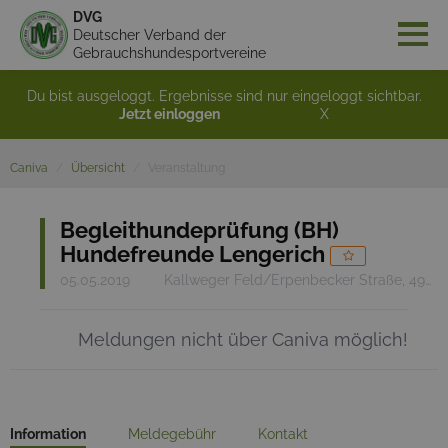
DVG
Deutscher Verband der
Gebrauchshundesportvereine
Du bist ausgeloggt. Ergebnisse sind nur eingeloggt sichtbar.
Jetzt einloggen
X
Caniva
Übersicht
Veranstaltung
Begleithundeprüfung (BH)
Hundefreunde Lengerich
05.05.2019
Kallweger Feld/Erpenbecker Straße, 49525 Lengerich (Westf.)
Meldungen nicht über Caniva möglich!
Information
Meldegebühr
Kontakt