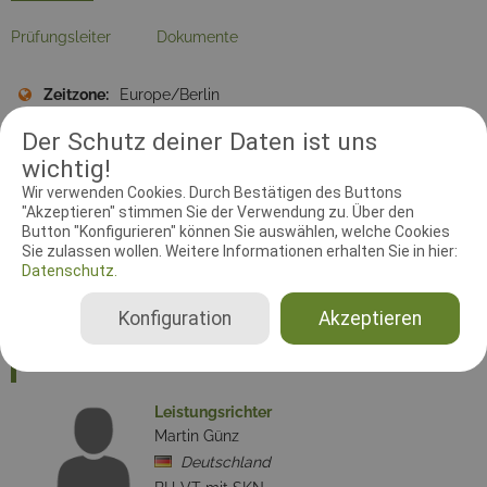
Prüfungsleiter
Dokumente
Zeitzone:
Europe/Berlin
Meldebeginn:
20.03.2019 00:00:00
Der Schutz deiner Daten ist uns
Meldeschluss:
27.03.2019 23:59:59
wichtig!
Startplätze:
10
Wir verwenden Cookies. Durch Bestätigen des Buttons
"Akzeptieren" stimmen Sie der Verwendung zu. Über den
Disziplin:
Begleithundprüfung
Button "Konfigurieren" können Sie auswählen, welche Cookies
Ausrichtender Verein:
Hundefreunde Lengerich e.V., 10-5-34
Sie zulassen wollen. Weitere Informationen erhalten Sie in hier:
Datenschutz.
Adresse:
Kallweger Feld/Erpenbecker Straße, 49525
Lengerich (Westf.)
Konfiguration
Akzeptieren
RICHTER UND HELFER
Leistungsrichter
Martin Günz
Deutschland