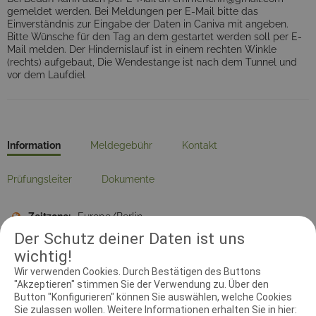
gemeldet werden. Bei Meldungen per E-Mail bitte das
Einverständnis zur Eingabe der Daten in Caniva mit angeben.
Bitte Wünsche für den Tag an dem gestartet werden soll per E-
Mail melden. Der Hindernislauf ist in einem rechten Winkle
(rechts) aufgebaut, Die Wendestange ist nach dem Tunnel und
vor dem Laufdiel
Information
Meldegebühr
Kontakt
Prüfungsleiter
Dokumente
Zeitzone:
Europe/Berlin
Der Schutz deiner Daten ist uns
Meldebeginn:
01.02.2019 00:00:00
wichtig!
Meldeschluss:
11.05.2019 23:59:59
Wir verwenden Cookies. Durch Bestätigen des Buttons
Startplätze Vierkampf:
60
"Akzeptieren" stimmen Sie der Verwendung zu. Über den
Startplätze Dreikampf:
30
Button "Konfigurieren" können Sie auswählen, welche Cookies
Sie zulassen wollen. Weitere Informationen erhalten Sie in hier:
Startplätze CSC (Mannschaften):
20