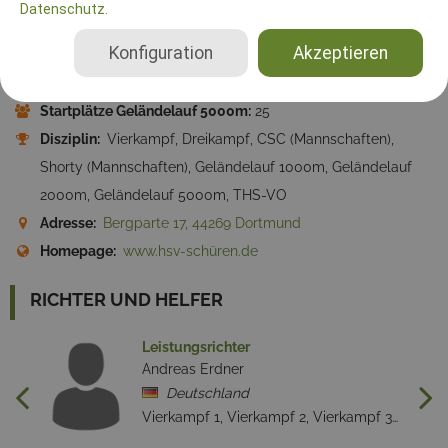
Datenschutz.
Startplätze Shorty (Mannschaften):
30
Konfiguration
Akzeptieren
Startplätze Geländelauf 1000m:
25
Startplätze Geländelauf 2000m:
25
Startplätze Geländelauf 5000m:
25
Disziplin:
Vierkampf, Dreikampf, CSC (Mannschaften),
Shorty (Mannschaften), Geländelauf 1000m, Geländelauf
2000m, Geländelauf 5000m, THS-VO
Adresse:
Bergparte 17, 44269 Dortmund
Homepage:
www.hsv-schüren.de
RICHTER UND HELFER
Leistungsrichter
Andreas Erdner
Deutschland
Vierkampf 1, Vierkampf 2, Vierkampf 3, Dreikampf 1, Dreikampf 2, Dreikampf 3, CSC (Mannschaften), Shorty (Mannschaften), Geländelauf 1000m, Geländelauf 2000m, Geländelauf 5000m