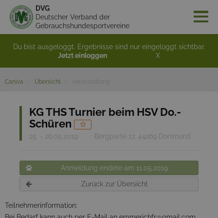
DVG
Deutscher Verband der
Gebrauchshundesportvereine
Du bist ausgeloggt. Ergebnisse sind nur eingeloggt sichtbar.
Jetzt einloggen
X
Caniva
Übersicht
Veranstaltung
KG THS Turnier beim HSV Do.-
Schüren
25. - 26.05.2019
Bergparte 17, 44269 Dortmund
Anmeldung endete am 11.05.2019
Zurück zur Übersicht
Teilnehmerinformation:
Bei Bedarf kann auch per E-Mail an emmerichfr@gmail.com