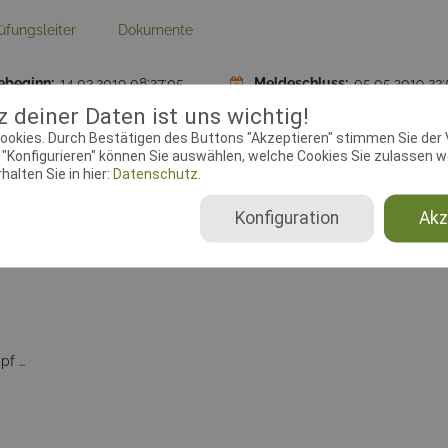
üfungsleiter
Dokumente
ebeginn:
14.03.2019 08:27:05
Meldeschluss:
05.05.2019 23:
 deiner Daten ist uns wichtig!
plätze Shorty (Mannschaften):
6
Startplätze Geländelauf 500
ookies. Durch Bestätigen des Buttons "Akzeptieren" stimmen Sie der
"Konfigurieren" können Sie auswählen, welche Cookies Sie zulassen wo
se:
Hafenstraße 50, 31137
Homepage:
Www.hundespor
alten Sie in hier:
Datenschutz.
esheim
hildesheim.de
Konfiguration
Akz
Vierkampf 1, Vierkampf 2, Vierkampf 3, Dreikampf 1, Dreikampf 2, Dreikampf 3, Shorty (Mannschaften), Geländelauf 5000m