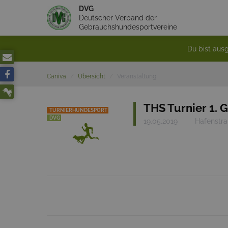
DVG
Deutscher Verband der
Gebrauchshundesportvereine
Du bist ausg
Caniva
Übersicht
Veranstaltung
THS Turnier 1. 
TURNIERHUNDESPORT
DVG
19.05.2019
Hafenstra