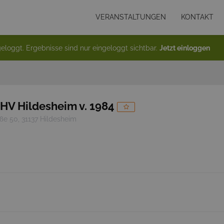
VERANSTALTUNGEN
KONTAKT
eloggt. Ergebnisse sind nur eingeloggt sichtbar.
Jetzt einloggen
GHV Hildesheim v. 1984
ße 50, 31137 Hildesheim