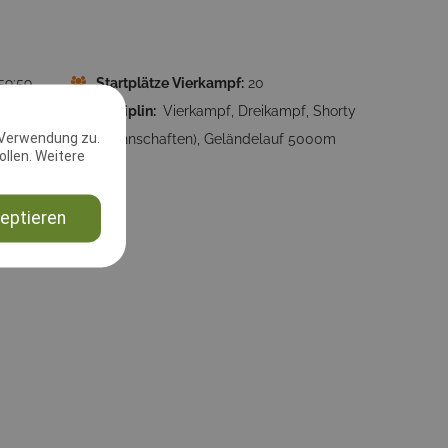
59:59
Startplätze Vierkampf:
20
0m:
2
Disziplin:
Vierkampf, Dreikampf, Shorty
 Verwendung zu.
(Mannschaften), Geländelauf 5000m
llen. Weitere
t-
eptieren