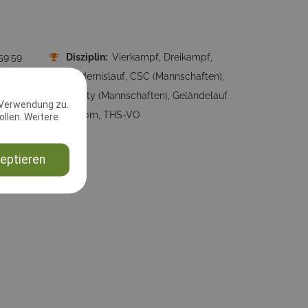
59:59
Disziplin:
Vierkampf, Dreikampf,
Hindernislauf, CSC (Mannschaften),
Shorty (Mannschaften), Geländelauf
 Verwendung zu.
2000m, THS-VO
llen. Weitere
sheim.de
eptieren