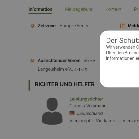
Information
Meldegebühr
Kontakt
Pr
Zeitzone:
Europe/Berlin
Meld
Der Schutz
Wir verwenden C
Über den Button 
Informationen erh
Ausrichtender Verein:
SGHV
Adres
Langelsheim e.V., 4-1-45
Lang
RICHTER UND HELFER
Leistungsrichter
Claudia Volkmann
Deutschland