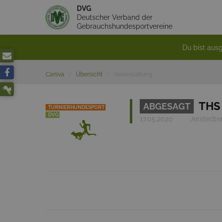
DVG
Deutscher Verband der
Gebrauchshundesportvereine
Du bist ausg
Caniva
Übersicht
Veranstaltung
THS 
ABGESAGT
TURNIERHUNDESPORT
DVG
17.05.2020
Jerstedte