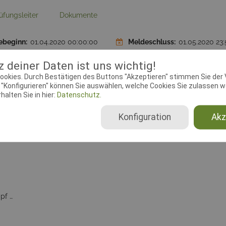
üfungsleiter
Dokumente
ebeginn:
01.04.2020 00:00:00
Meldeschluss:
01.05.2020 23:
 deiner Daten ist uns wichtig!
ookies. Durch Bestätigen des Buttons "Akzeptieren" stimmen Sie der
"Konfigurieren" können Sie auswählen, welche Cookies Sie zulassen wo
alten Sie in hier:
Datenschutz.
se:
Jerstedter Str. 10, 38685
Homepage:
www.sgv-langel
elsheim
Konfiguration
Akz
Vierkampf 1, Vierkampf 2, Vierkampf 3, Dreikampf 1, Dreikampf 2, Dreikampf 3, Hindernislauf, CSC (Mannschaften), Shorty (Mannschaften), Geländelauf 2000m, THS-VO A+B